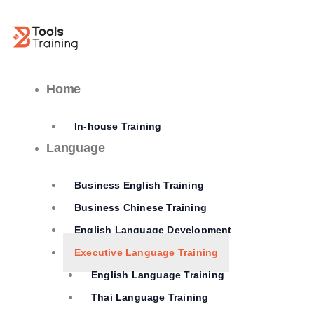
Skip
to
content
Home
In-house Training
Language
Business English Training
Business Chinese Training
English Language Development
Executive Language Training
English Language Training
Thai Language Training