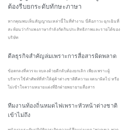
ต้องรีบยกระดับทักษะภาษา
หากคุณพบเห็นสัญญาณเหล่านี้ในที่ทำงาน นี่คือภาวะฉุกเฉินที่
สะท้อนว่ากำแพงภาษากำลังกัดกินประสิทธิภาพและรายได้ของ
บริษัท
ดีลธุรกิจสำคัญล่มเพราะการสื่อสารผิดพลาด
ข้อตกลงที่ควรจะจบลงด้วยดีกลับต้องยกเลิก เพียงเพราะผู้
บริหารใช้คำศัพท์ที่ทำให้คู่ค้าต่างชาติตีความเจตนาผิดไป หรือ
ไม่เข้าใจความหมายแฝงที่อีกฝ่ายพยายามสื่อสาร
ทีมงานท้องถิ่นหมดไฟเพราะหัวหน้าต่างชาติ
เข้าไม่ถึง
พนักงานระดับปฏิบัติการเกิดความรู้สึกแบ่งแยก “พวกเขา-พวก