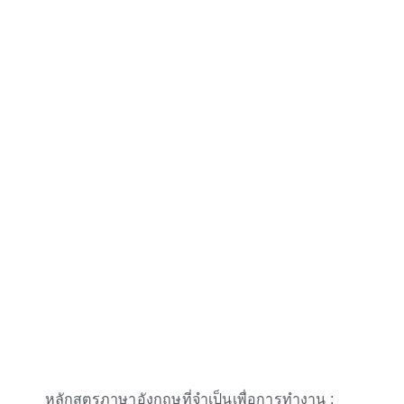
หลักสูตรภาษาอังกฤษที่จำเป็นเพื่อการทำงาน :