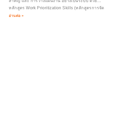
สำคัญ และ การวางแผนงาน อย่างเป็นระบบ ด้วย
หลักสูตร Work Prioritization Skills (หลักสูตรการจัด
ลำดับความสำคัญ)
อ่านต่อ »