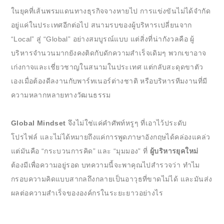
ในยุคที่เส้นพรมแดนทางธุรกิจจางหายไป การแข่งขันไม่ได้จำกัด
อยู่แค่ในประเทศอีกต่อไป สนามรบของผู้บริหารเปลี่ยนจาก
“Local” สู่ “Global” อย่างสมบูรณ์แบบ แต่สิ่งที่น่ากังวลคือ ผู้
บริหารจำนวนมากยังคงติดกับดักความสำเร็จเดิมๆ พวกเขาอาจ
เก่งกาจและเชี่ยวชาญในสนามในประเทศ แต่กลับสะดุดขาตัว
เองเมื่อต้องดีลงานกับพาร์ทเนอร์ต่างชาติ หรือบริหารทีมงานที่มี
ความหลากหลายทางวัฒนธรรม
Global Mindset
จึงไม่ใช่แค่คำศัพท์หรูๆ ที่เอาไว้ประดับ
โปรไฟล์ และไม่ได้หมายถึงแค่การพูดภาษาอังกฤษได้คล่องแคล่ว
แต่มันคือ “กระบวนการคิด” และ “มุมมอง” ที่
ผู้บริหารยุคใหม่
ต้องมีเพื่อความอยู่รอด บทความนี้จะพาคุณไปสำรวจว่า ทำไม
กรอบความคิดแบบสากลถึงกลายเป็นอาวุธที่ขาดไม่ได้ และมันส่ง
ผลต่อความสำเร็จขององค์กรในระยะยาวอย่างไร