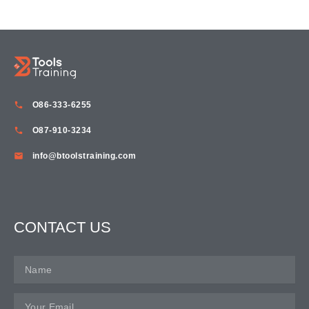
O86-333-6255
O87-910-3234
info@btoolstraining.com
CONTACT US
Name
Email