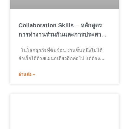
Collaboration Skills – หลักสูตร
การทำงานร่วมกันและการประสาน
งานข้ามสายงาน เพื่อองค์กรที่ไร้รอย
ในโลกธุรกิจที่ซับซ้อน งานชิ้นหนึ่งไม่ได้
ต่อ
สำเร็จได้ด้วยแผนกเดียวอีกต่อไป แต่ต้อง
อาศัย การประสานงาน จากหลายฝ่าย
(Cross-Functional Team) ตั้งแต่การตลาด
อ่านต่อ »
ฝ่ายขาย บัญชี ไปจนถึงไอที ปัญหาที่องค์กร
ส่วนใหญ่เผชิญไม่ใช่พนักงานไม่เก่ง แต่คือ
พนักงาน “เก่งแต่คุยกันไม่รู้เรื่อง” หรือที่เรียก
ว่า Silo Mentality ทักษะ Collaboration