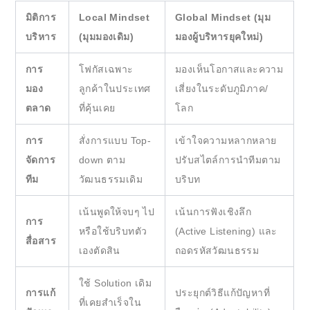
มิติการ
Local Mindset
Global Mindset (มุม
บริหาร
(มุมมองเดิม)
มองผู้บริหารยุคใหม่)
การ
โฟกัสเฉพาะ
มองเห็นโอกาสและความ
มอง
ลูกค้าในประเทศ
เสี่ยงในระดับภูมิภาค/
ตลาด
ที่คุ้นเคย
โลก
การ
สั่งการแบบ Top-
เข้าใจความหลากหลาย
จัดการ
down ตาม
ปรับสไตล์การนำทีมตาม
ทีม
วัฒนธรรมเดิม
บริบท
เน้นพูดให้จบๆ ไป
เน้นการฟังเชิงลึก
การ
หรือใช้บริบทตัว
(Active Listening) และ
สื่อสาร
เองตัดสิน
ถอดรหัสวัฒนธรรม
ใช้ Solution เดิม
การแก้
ประยุกต์วิธีแก้ปัญหาที่
ที่เคยสำเร็จใน